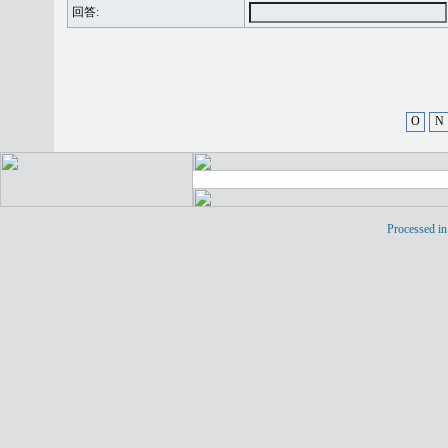
回答:
O
N
Processed in