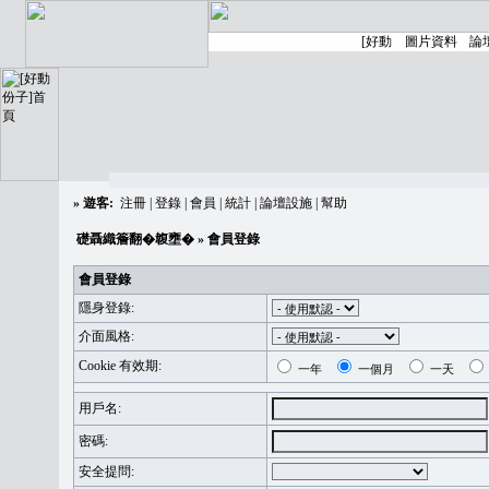
»
遊客:
注冊
|
登錄
|
會員
|
統計
|
論壇設施
|
幫助
礎聶織簷翻�䪖壅�
» 會員登錄
會員登錄
隱身登錄:
介面風格:
Cookie 有效期:
一年
一個月
一天
用戶名:
密碼:
安全提問: