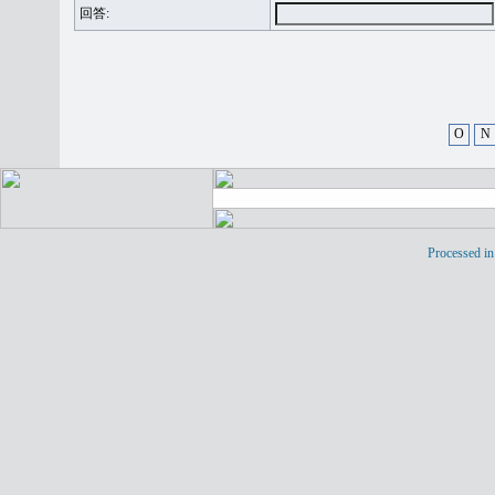
回答:
O
N
Processed in