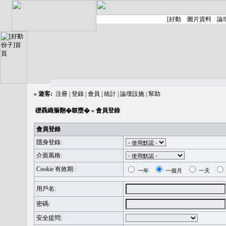
»
遊客:
注冊
|
登錄
|
會員
|
統計
|
論壇設施
|
幫助
礎聶織簷翻�䪖壅�
» 會員登錄
會員登錄
隱身登錄:
介面風格:
Cookie 有效期:
一年
一個月
一天
用戶名:
密碼:
安全提問: