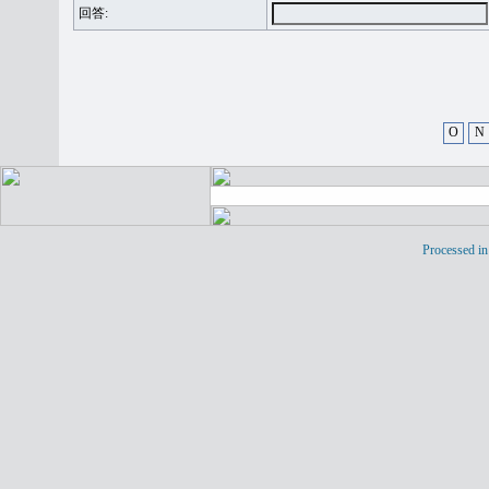
回答:
O
N
Processed in