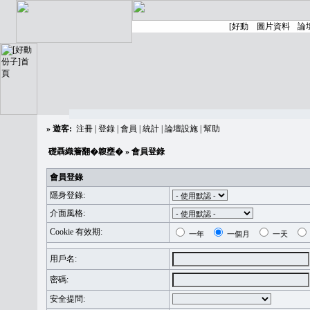
»
遊客:
注冊
|
登錄
|
會員
|
統計
|
論壇設施
|
幫助
礎聶織簷翻�䪖壅�
» 會員登錄
會員登錄
隱身登錄:
介面風格:
Cookie 有效期:
一年
一個月
一天
用戶名:
密碼:
安全提問: