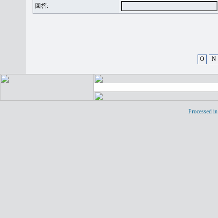
回答:
O
N
Processed in