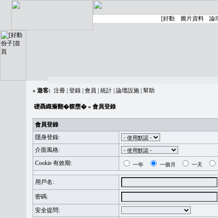
»
遊客:
注冊
|
登錄
|
會員
|
統計
|
論壇設施
|
幫助
礎聶織簷翻�䪖壅�
» 會員登錄
會員登錄
隱身登錄:
介面風格:
Cookie 有效期:
一年
一個月
一天
用戶名:
密碼:
安全提問: