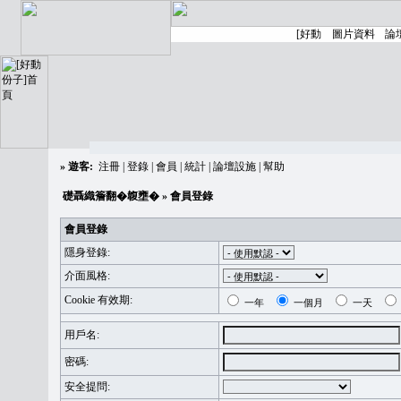
»
遊客:
注冊
|
登錄
|
會員
|
統計
|
論壇設施
|
幫助
礎聶織簷翻�䪖壅�
» 會員登錄
會員登錄
隱身登錄:
介面風格:
Cookie 有效期:
一年
一個月
一天
用戶名:
密碼:
安全提問: