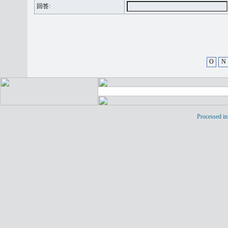
回答:
O
N
Processed in