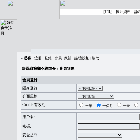
»
遊客:
注冊
|
登錄
|
會員
|
統計
|
論壇設施
|
幫助
礎聶織簷翻�䪖壅�
» 會員登錄
會員登錄
隱身登錄:
介面風格:
Cookie 有效期:
一年
一個月
一天
用戶名:
密碼:
安全提問: