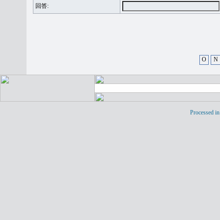
回答:
O
N
Processed in