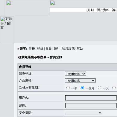
»
遊客:
注冊
|
登錄
|
會員
|
統計
|
論壇設施
|
幫助
礎聶織簷翻�䪖壅�
» 會員登錄
會員登錄
隱身登錄:
介面風格:
Cookie 有效期:
一年
一個月
一天
用戶名:
密碼:
安全提問: