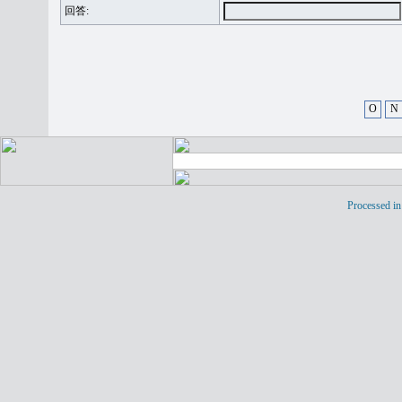
回答:
O
N
Processed in