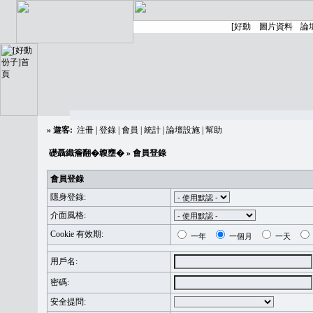
»
遊客:
注冊
|
登錄
|
會員
|
統計
|
論壇設施
|
幫助
礎聶織簷翻�䪖壅�
» 會員登錄
會員登錄
隱身登錄:
介面風格:
Cookie 有效期:
一年
一個月
一天
用戶名:
密碼:
安全提問: