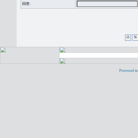
回答:
O
N
Processed in