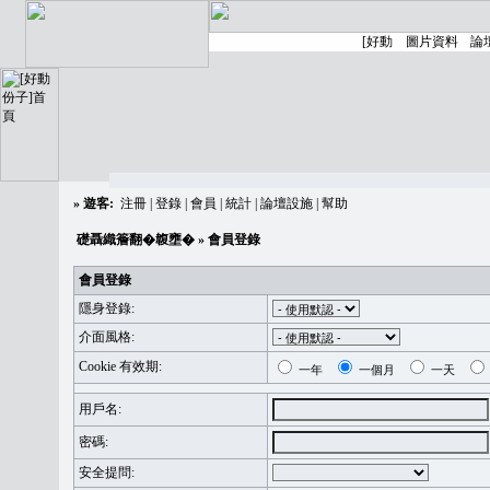
»
遊客:
注冊
|
登錄
|
會員
|
統計
|
論壇設施
|
幫助
礎聶織簷翻�䪖壅�
» 會員登錄
會員登錄
隱身登錄:
介面風格:
Cookie 有效期:
一年
一個月
一天
用戶名:
密碼:
安全提問: