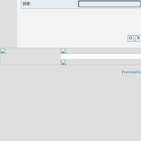
回答:
O
N
Processed in