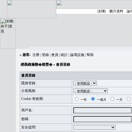
»
遊客:
注冊
|
登錄
|
會員
|
統計
|
論壇設施
|
幫助
礎聶織簷翻�䪖壅�
» 會員登錄
會員登錄
隱身登錄:
介面風格:
Cookie 有效期:
一年
一個月
一天
用戶名:
密碼:
安全提問: