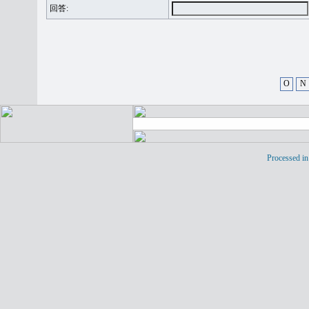
回答:
O
N
Processed in