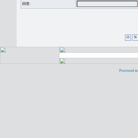
回答:
O
N
Processed in