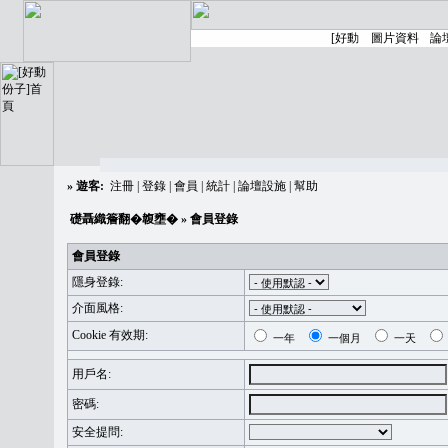
»
遊客:
注冊
|
登錄
|
會員
|
統計
|
論壇設施
|
幫助
礎聶織簷翻�䪖壅�
» 會員登錄
會員登錄
隱身登錄:
介面風格:
Cookie 有效期:
一年
一個月
一天
用戶名:
密碼:
安全提問: