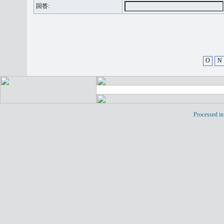
回答:
O
N
Processed in