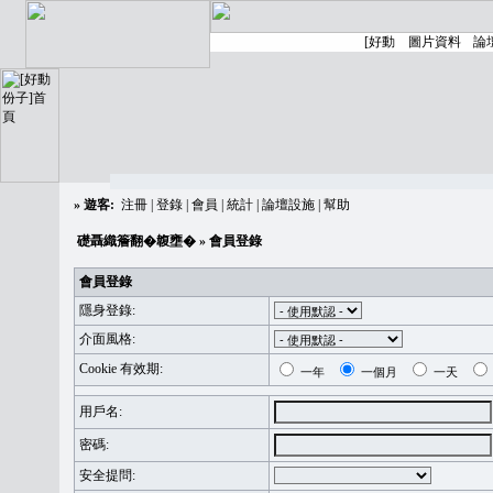
»
遊客:
注冊
|
登錄
|
會員
|
統計
|
論壇設施
|
幫助
礎聶織簷翻�䪖壅�
» 會員登錄
會員登錄
隱身登錄:
介面風格:
Cookie 有效期:
一年
一個月
一天
用戶名:
密碼:
安全提問: