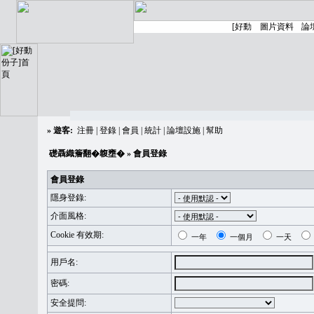
»
遊客:
注冊
|
登錄
|
會員
|
統計
|
論壇設施
|
幫助
礎聶織簷翻�䪖壅�
» 會員登錄
會員登錄
隱身登錄:
介面風格:
Cookie 有效期:
一年
一個月
一天
用戶名:
密碼:
安全提問: