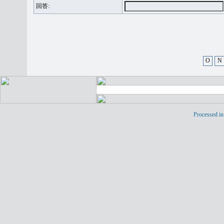
回答:
O
N
Processed in