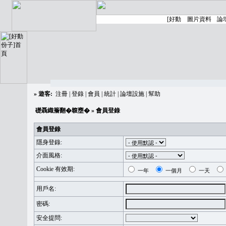
»
遊客:
注冊
|
登錄
|
會員
|
統計
|
論壇設施
|
幫助
礎聶織簷翻�䪖壅�
» 會員登錄
會員登錄
隱身登錄:
介面風格:
Cookie 有效期:
一年
一個月
一天
用戶名:
密碼:
安全提問: