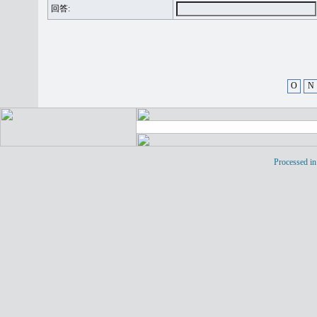
回答:
O
N
Processed in