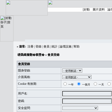
»
遊客:
注冊
|
登錄
|
會員
|
統計
|
論壇設施
|
幫助
礎聶織簷翻�䪖壅�
» 會員登錄
會員登錄
隱身登錄:
介面風格:
Cookie 有效期:
一年
一個月
一天
用戶名:
密碼:
安全提問: