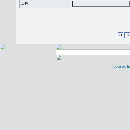
回答:
O
N
Processed in