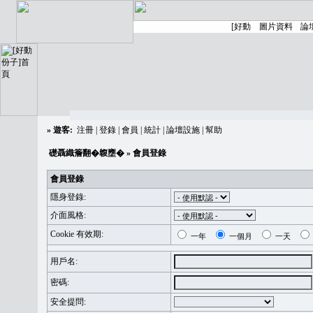
»
遊客:
注冊
|
登錄
|
會員
|
統計
|
論壇設施
|
幫助
礎聶織簷翻�䪖壅�
» 會員登錄
會員登錄
隱身登錄:
介面風格:
Cookie 有效期:
一年
一個月
一天
用戶名:
密碼:
安全提問: