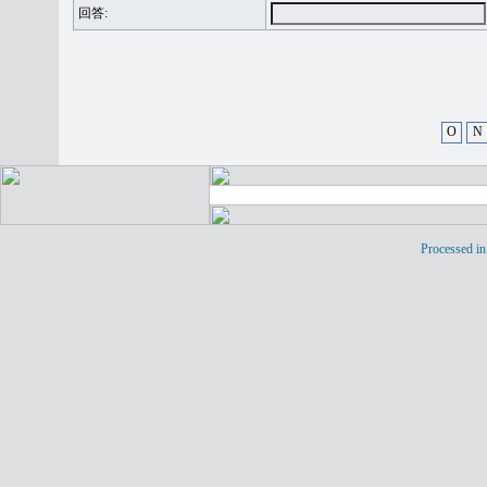
回答:
O
N
Processed in