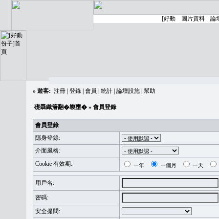
»
遊客:
注冊
|
登錄
|
會員
|
統計
|
論壇設施
|
幫助
礎聶織簷翻�䪖壅�
» 會員登錄
會員登錄
隱身登錄:
介面風格:
Cookie 有效期:
一年
一個月
一天
用戶名:
密碼:
安全提問: