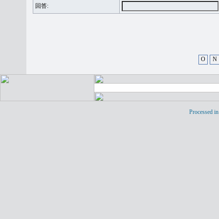
回答:
O
N
Processed in