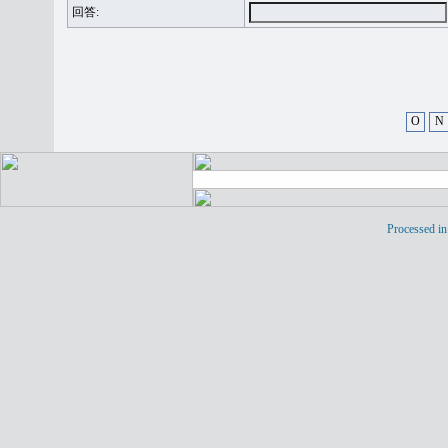
回答:
O
N
Processed in