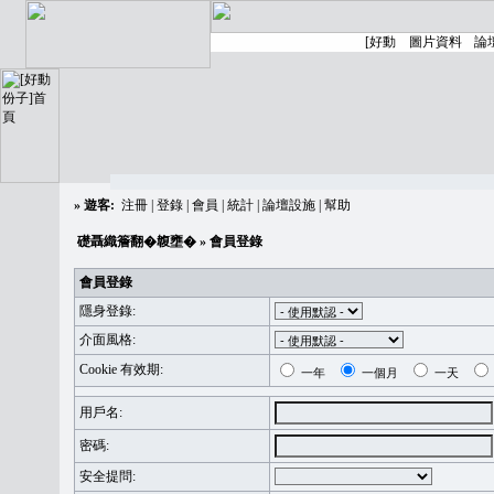
»
遊客:
注冊
|
登錄
|
會員
|
統計
|
論壇設施
|
幫助
礎聶織簷翻�䪖壅�
» 會員登錄
會員登錄
隱身登錄:
介面風格:
Cookie 有效期:
一年
一個月
一天
用戶名:
密碼:
安全提問: