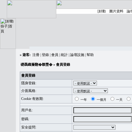
»
遊客:
注冊
|
登錄
|
會員
|
統計
|
論壇設施
|
幫助
礎聶織簷翻�䪖壅�
» 會員登錄
會員登錄
隱身登錄:
介面風格:
Cookie 有效期:
一年
一個月
一天
用戶名:
密碼:
安全提問: