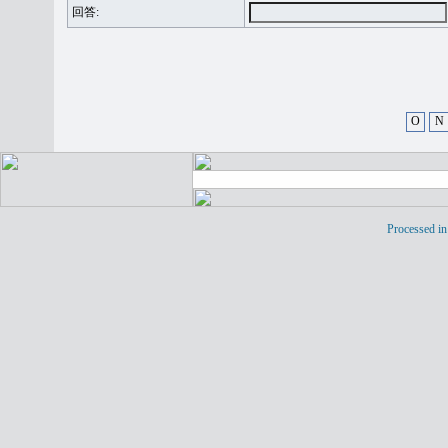
回答:
O
N
Processed in