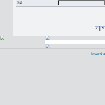
回答:
O
N
Processed in