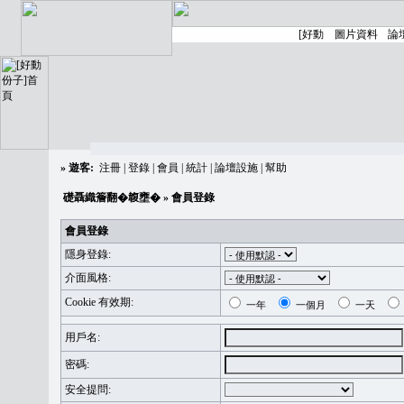
»
遊客:
注冊
|
登錄
|
會員
|
統計
|
論壇設施
|
幫助
礎聶織簷翻�䪖壅�
» 會員登錄
會員登錄
隱身登錄:
介面風格:
Cookie 有效期:
一年
一個月
一天
用戶名:
密碼:
安全提問: