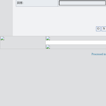
回答:
O
N
Processed in