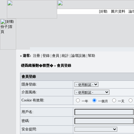
»
遊客:
注冊
|
登錄
|
會員
|
統計
|
論壇設施
|
幫助
礎聶織簷翻�䪖壅�
» 會員登錄
會員登錄
隱身登錄:
介面風格:
Cookie 有效期:
一年
一個月
一天
用戶名:
密碼:
安全提問: