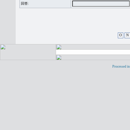
回答:
O
N
Processed in