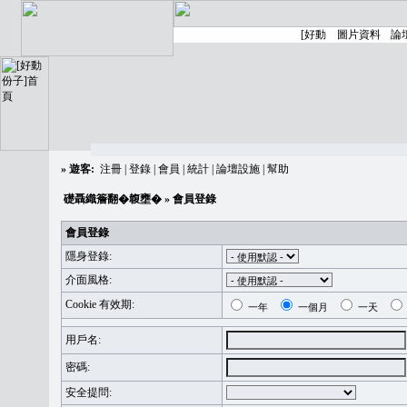
»
遊客:
注冊
|
登錄
|
會員
|
統計
|
論壇設施
|
幫助
礎聶織簷翻�䪖壅�
» 會員登錄
會員登錄
隱身登錄:
介面風格:
Cookie 有效期:
一年
一個月
一天
用戶名:
密碼:
安全提問: