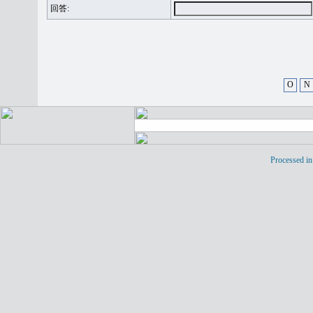
回答:
O
N
Processed in