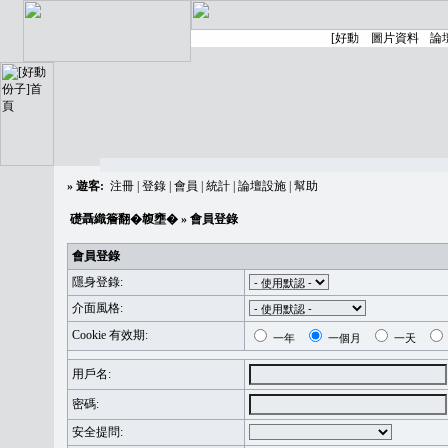
»
遊客:
注冊
|
登錄
|
會員
|
統計
|
論壇設施
|
幫助
礎聶織簷翻�䪖壅�
» 會員登錄
會員登錄
隱身登錄:
介面風格:
Cookie 有效期:
一年
一個月
一天
用戶名:
密碼:
安全提問: