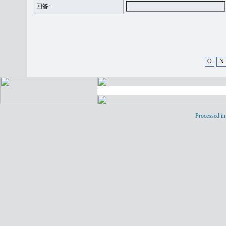
回答:
O
N
Processed in