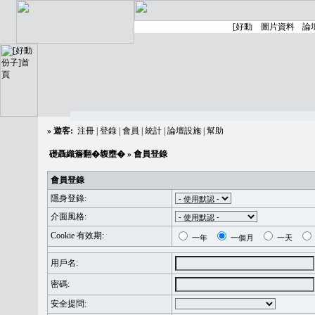
»
遊客:
注冊
|
登錄
|
會員
|
統計
|
論壇設施
|
幫助
礎聶織簷翻�䪖壅�
» 會員登錄
會員登錄
隱身登錄:
介面風格:
Cookie 有效期:
一年
一個月
一天
用戶名:
密碼:
安全提問: