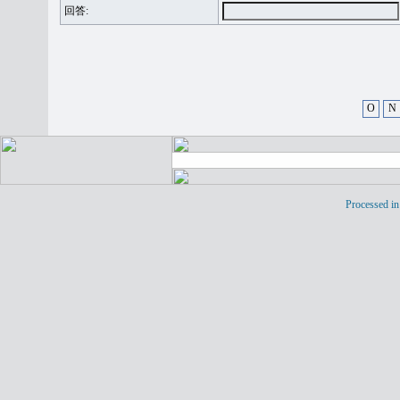
回答:
O
N
Processed in