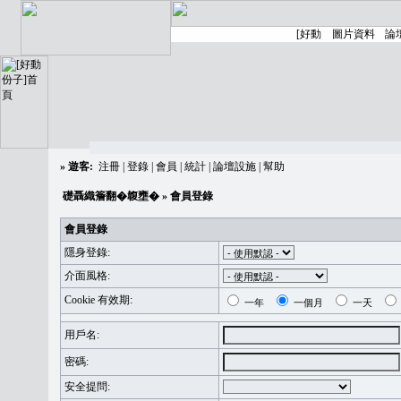
»
遊客:
注冊
|
登錄
|
會員
|
統計
|
論壇設施
|
幫助
礎聶織簷翻�䪖壅�
» 會員登錄
會員登錄
隱身登錄:
介面風格:
Cookie 有效期:
一年
一個月
一天
用戶名:
密碼:
安全提問: