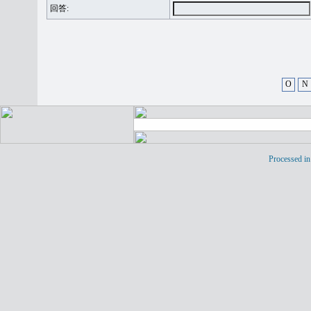
回答:
O
N
Processed in