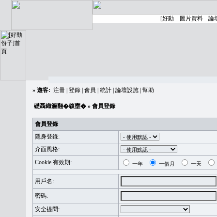
»
遊客:
注冊
|
登錄
|
會員
|
統計
|
論壇設施
|
幫助
礎聶織簷翻�䪖壅�
» 會員登錄
會員登錄
隱身登錄:
介面風格:
Cookie 有效期:
一年
一個月
一天
用戶名:
密碼:
安全提問: