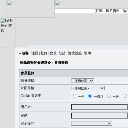
»
遊客:
注冊
|
登錄
|
會員
|
統計
|
論壇設施
|
幫助
礎聶織簷翻�䪖壅�
» 會員登錄
會員登錄
隱身登錄:
介面風格:
Cookie 有效期:
一年
一個月
一天
用戶名:
密碼:
安全提問: