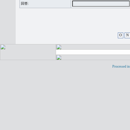
回答:
O
N
Processed in