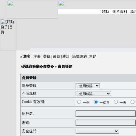
»
遊客:
注冊
|
登錄
|
會員
|
統計
|
論壇設施
|
幫助
礎聶織簷翻�䪖壅�
» 會員登錄
會員登錄
隱身登錄:
介面風格:
Cookie 有效期:
一年
一個月
一天
用戶名:
密碼:
安全提問: