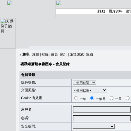
»
遊客:
注冊
|
登錄
|
會員
|
統計
|
論壇設施
|
幫助
礎聶織簷翻�䪖壅�
» 會員登錄
會員登錄
隱身登錄:
介面風格:
Cookie 有效期:
一年
一個月
一天
用戶名:
密碼:
安全提問: