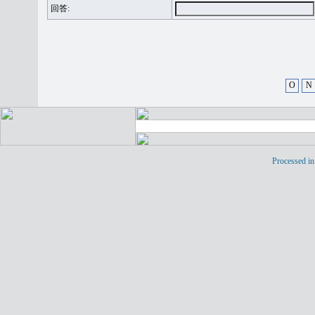
回答:
O
N
Processed in