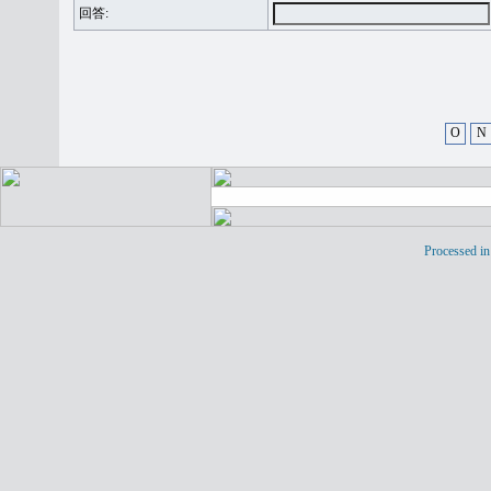
回答:
O
N
Processed in