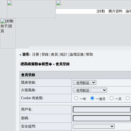
»
遊客:
注冊
|
登錄
|
會員
|
統計
|
論壇設施
|
幫助
礎聶織簷翻�䪖壅�
» 會員登錄
會員登錄
隱身登錄:
介面風格:
Cookie 有效期:
一年
一個月
一天
用戶名:
密碼:
安全提問: