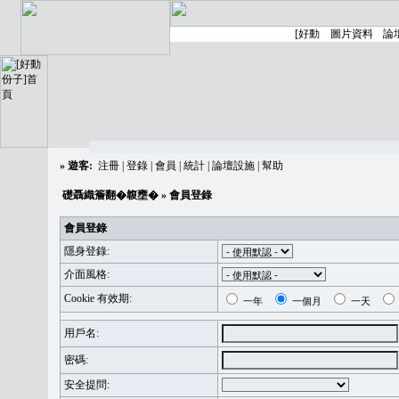
»
遊客:
注冊
|
登錄
|
會員
|
統計
|
論壇設施
|
幫助
礎聶織簷翻�䪖壅�
» 會員登錄
會員登錄
隱身登錄:
介面風格:
Cookie 有效期:
一年
一個月
一天
用戶名:
密碼:
安全提問: