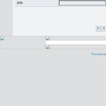
回答:
O
N
Processed in