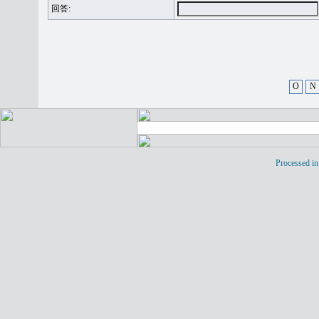
回答:
O
N
Processed in