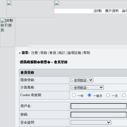
»
遊客:
注冊
|
登錄
|
會員
|
統計
|
論壇設施
|
幫助
礎聶織簷翻�䪖壅�
» 會員登錄
會員登錄
隱身登錄:
介面風格:
Cookie 有效期:
一年
一個月
一天
用戶名:
密碼:
安全提問: