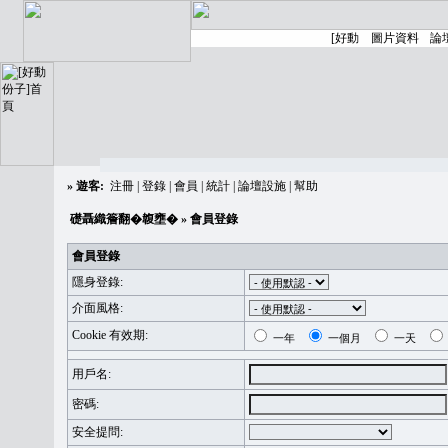
»
遊客:
注冊
|
登錄
|
會員
|
統計
|
論壇設施
|
幫助
礎聶織簷翻�䪖壅�
» 會員登錄
會員登錄
隱身登錄:
介面風格:
Cookie 有效期:
一年
一個月
一天
用戶名:
密碼:
安全提問: