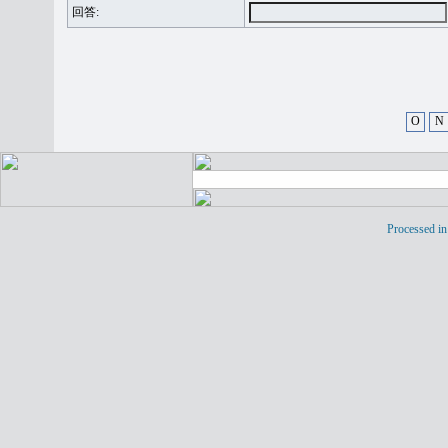
回答:
O
N
Processed in