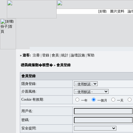
»
遊客:
注冊
|
登錄
|
會員
|
統計
|
論壇設施
|
幫助
礎聶織簷翻�䪖壅�
» 會員登錄
會員登錄
隱身登錄:
介面風格:
Cookie 有效期:
一年
一個月
一天
用戶名:
密碼:
安全提問: