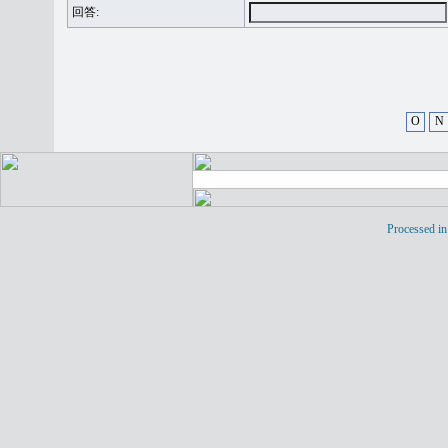
回答:
O
N
Processed in