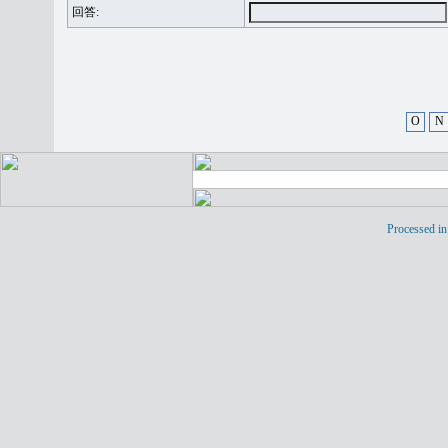
回答:
O
N
Processed in