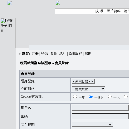
»
遊客:
注冊
|
登錄
|
會員
|
統計
|
論壇設施
|
幫助
礎聶織簷翻�䪖壅�
» 會員登錄
會員登錄
隱身登錄:
介面風格:
Cookie 有效期:
一年
一個月
一天
用戶名:
密碼:
安全提問: