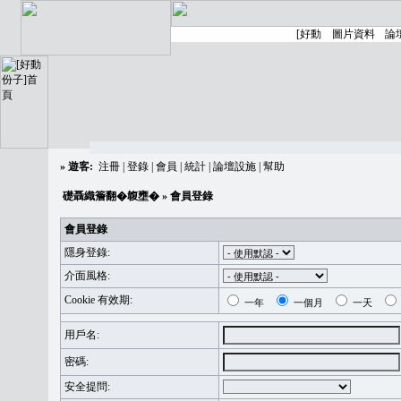
»
遊客:
注冊
|
登錄
|
會員
|
統計
|
論壇設施
|
幫助
礎聶織簷翻�䪖壅�
» 會員登錄
會員登錄
隱身登錄:
介面風格:
Cookie 有效期:
一年
一個月
一天
用戶名:
密碼:
安全提問: