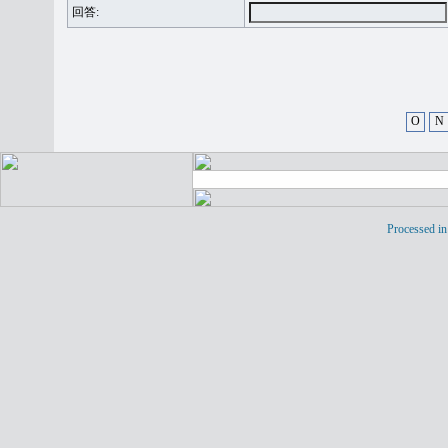
回答:
O
N
Processed in