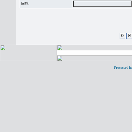
回答:
O
N
Processed in