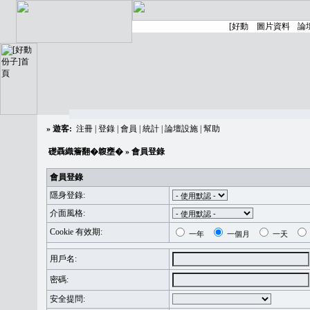
»
遊客:
注冊
|
登錄
|
會員
|
統計
|
論壇設施
|
幫助
礎聶織簷翻�䪖壅�
» 會員登錄
會員登錄
隱身登錄:
介面風格:
Cookie 有效期:
一年
一個月
一天
用戶名:
密碼:
安全提問: