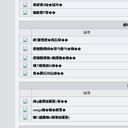
簞繚簣d瞼�榅玲�
穢繳竅P簞��
繞
論壇
繚|簫羶礎�㝢貼簞��
礎糧翻穫繒�䙛勻嗽勻�穡��
礎糧翻穫翹v瞻羅瞻�穡��
穡T穡簧繞K繒��
簧�覉氐玲貼繒��
論壇
繒q繡瞿瞼疆竅y簞��
xanga瞻�穡�舾冕�
瞻U繡羹瞻u穡瓊瞼疆竅y