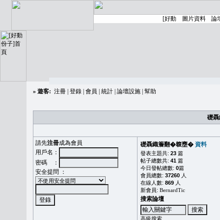
»
遊客:
注冊
|
登錄
|
會員
|
統計
|
論壇設施
|
幫助
礎聶
請先
注冊
成為會員
礎聶織簷翻�䪖壅�
資料
用戶名：
發表主題共:
23
篇
帖子總數共:
41
篇
密碼 ：
今日發帖總數:
0
篇
安全提問 ：
會員總數:
37260
人
在線人數:
869
人
新會員:
BernardTic
搜索論壇
高級搜索