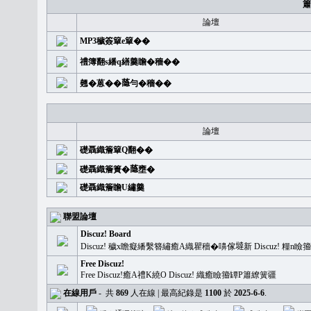
簫
論壇
MP3穢簽簞e簞��
禮簿翻s繙q繕羹瞻�穡��
翹�蒽��𦻕勻�穡��
論壇
礎聶織簷簞Q翻��
礎聶織簷簣�𦻕壅�
礎聶織簷瞻U繡羹
聯盟論壇
Discuz! Board
Discuz! 穢x瞻癡繙繫簪繡癒A織瞿穡�嚊傢𡐿新 Discuz!
Free Discuz!
Free Discuz!癒A禮K繞O Discuz! 織癒瞼籀罈P簫繚簧疆
在線用戶
-
共
869
人在線 | 最高紀錄是
1100
於
2025-6-6
.