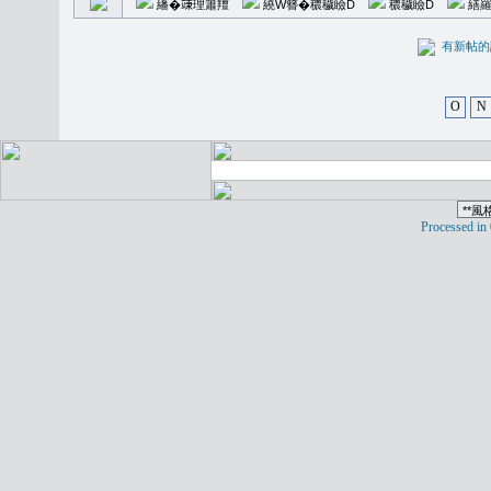
繙�𥪕理簫羶
繞W簪�穠穢瞼D
穠穢瞼D
繕羅
有新
O
N
Processed in