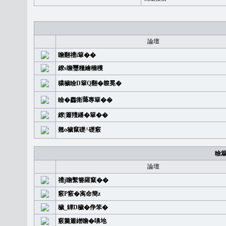
論壇
瞻翻禮i簞��
繚s瞻璽糧繪穡穫
穠穢瞼D簞Q翻�䪖冕�
瞼�䆐衛𦻕專簞��
繚|簫羶繙�簞��
翹o穢竄礎^礎竅
瞼
論壇
禮j瞻繫簪羅竄��
竅P竅�㝢命簡z
穢_罈D穢�鿇笨�
竅羹簫繒瞻�嚊地