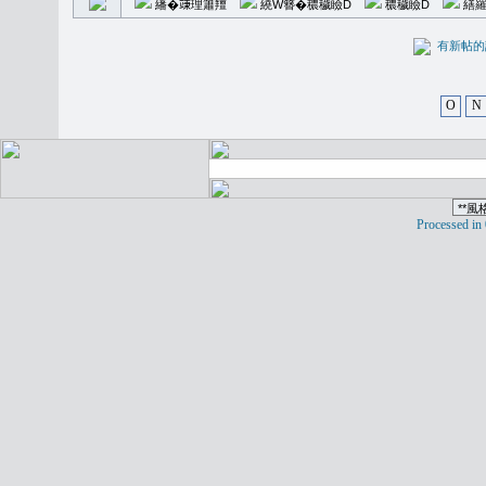
繙�𥪕理簫羶
繞W簪�穠穢瞼D
穠穢瞼D
繕羅
有新
O
N
Processed in