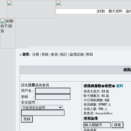
»
遊客:
注冊
|
登錄
|
會員
|
統計
|
論壇設施
|
幫助
礎聶
請先
注冊
成為會員
礎聶織簷翻�䪖壅�
資料
用戶名：
發表主題共:
23
篇
帖子總數共:
41
篇
密碼 ：
今日發帖總數:
0
篇
安全提問 ：
會員總數:
37087
人
在線人數:
791
人
新會員:
AmandaBow
搜索論壇
高級搜索