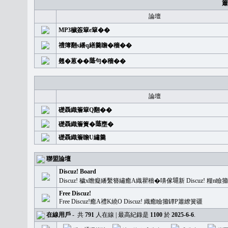
簫
論壇
MP3穢簽簞e簞��
禮簿翻s繙q繕羹瞻�穡��
翹�蒽��𦻕勻�穡��
論壇
礎聶織簷簞Q翻��
礎聶織簷簣�𦻕壅�
礎聶織簷瞻U繡羹
聯盟論壇
Discuz! Board
Discuz! 穢x瞻癡繙繫簪繡癒A織瞿穡�嚊傢𡐿新 Discuz!
Free Discuz!
Free Discuz!癒A禮K繞O Discuz! 織癒瞼籀罈P簫繚簧疆
在線用戶
-
共
791
人在線 | 最高紀錄是
1100
於
2025-6-6
.