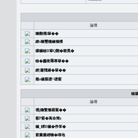
論壇
瞻翻禮i簞��
繚s瞻璽糧繪穡穫
穠穢瞼D簞Q翻�䪖冕�
瞼�䆐衛𦻕專簞��
繚|簫羶繙�簞��
翹o穢竄礎^礎竅
瞼
論壇
禮j瞻繫簪羅竄��
竅P竅�㝢命簡z
穢_罈D穢�鿇笨�
竅羹簫繒瞻�嚊地