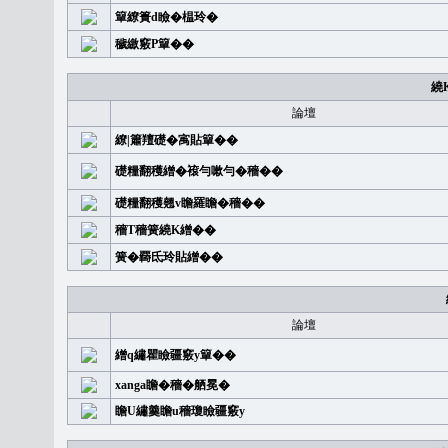
簞繚簣d瞼�榅玲�
穢繳竅P簞��
繞
論壇
繚|簫羶礎�㝢貼簞��
礎糧翻穫繒�䙛勻嗽勻�穡��
礎糧翻穫翹v瞻羅瞻�穡��
穡T穡簧繞K繒��
簧�覉氐玲貼繒��
論壇
繒q繡瞿瞼疆竅y簞��
xanga瞻�穡�舾冕�
瞻U繡羹瞻u穡瓊瞼疆竅y