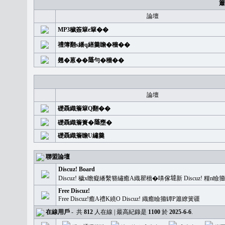
簫
論壇
MP3穢簽簞e簞��
禮簿翻s繙q繕羹瞻�穡��
翹�蒽��𦻕勻�穡��
論壇
礎聶織簷簞Q翻��
礎聶織簷簣�𦻕壅�
礎聶織簷瞻U繡羹
聯盟論壇
Discuz! Board
Discuz! 穢x瞻癡繙繫簪繡癒A織瞿穡�嚊傢𡐿新 Discuz!
Free Discuz!
Free Discuz!癒A禮K繞O Discuz! 織癒瞼籀罈P簫繚簧疆
在線用戶
-
共
812
人在線 | 最高紀錄是
1100
於
2025-6-6
.