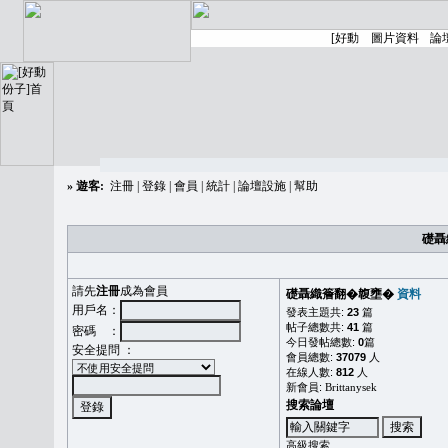
»
遊客:
注冊
|
登錄
|
會員
|
統計
|
論壇設施
|
幫助
礎聶
請先
注冊
成為會員
礎聶織簷翻�䪖壅�
資料
用戶名：
發表主題共:
23
篇
帖子總數共:
41
篇
密碼 ：
今日發帖總數:
0
篇
安全提問 ：
會員總數:
37079
人
在線人數:
812
人
新會員:
Brittanysek
搜索論壇
高級搜索