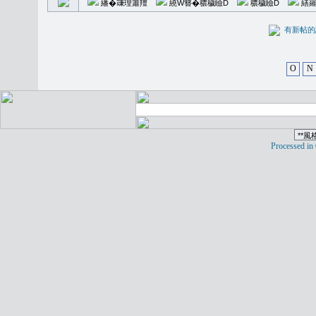
繙�𥪕理簫羶
繞W簪�穠穢瞼D
穠穢瞼D
繕羅
有新
O
N
Processed in