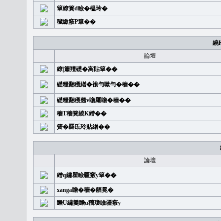
簞繚簣d瞼�榅玲�
穢繳竅P簞��
繞
論壇
繚|簫羶礎�㝢貼簞��
礎糧翻穫繒�䙛勻嗽勻�穡��
礎糧翻穫翹v瞻羅瞻�穡��
穡T穡簧繞K繒��
簧�覉氐玲貼繒��
論壇
繒q繡瞿瞼疆竅y簞��
xanga瞻�穡�舾冕�
瞻U繡羹瞻u穡瓊瞼疆竅y