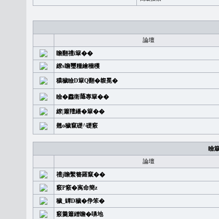
論壇
瞻翻禮i簞��
繚s瞻璽糧繪穡穫
穠穢瞼D簞Q翻�䪖冕�
瞼�䆐衛𦻕專簞��
繚|簫羶繙�簞��
翹o穢竄礎^礎竅
瞼
論壇
禮j瞻繫簪羅竄��
竅P竅�㝢命簡z
穢_罈D穢�鿇笨�
竅羹簫繒瞻�嚊地