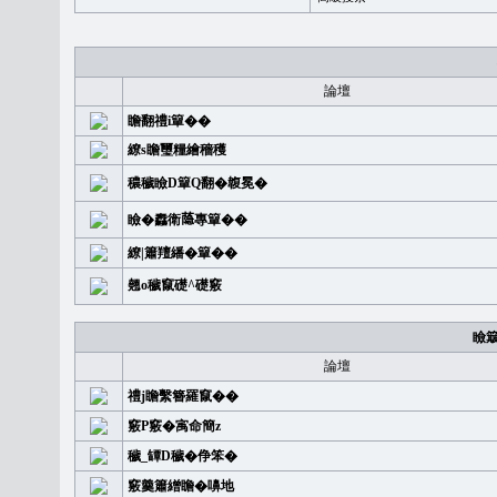
論壇
瞻翻禮i簞��
繚s瞻璽糧繪穡穫
穠穢瞼D簞Q翻�䪖冕�
瞼�䆐衛𦻕專簞��
繚|簫羶繙�簞��
翹o穢竄礎^礎竅
瞼
論壇
禮j瞻繫簪羅竄��
竅P竅�㝢命簡z
穢_罈D穢�鿇笨�
竅羹簫繒瞻�嚊地