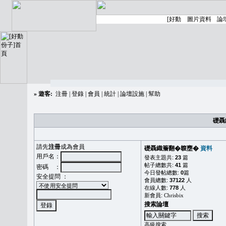
»
遊客:
注冊
|
登錄
|
會員
|
統計
|
論壇設施
|
幫助
礎聶
請先
注冊
成為會員
礎聶織簷翻�䪖壅�
資料
用戶名：
發表主題共:
23
篇
帖子總數共:
41
篇
密碼 ：
今日發帖總數:
0
篇
安全提問 ：
會員總數:
37122
人
在線人數:
778
人
新會員:
Chrisbix
搜索論壇
高級搜索