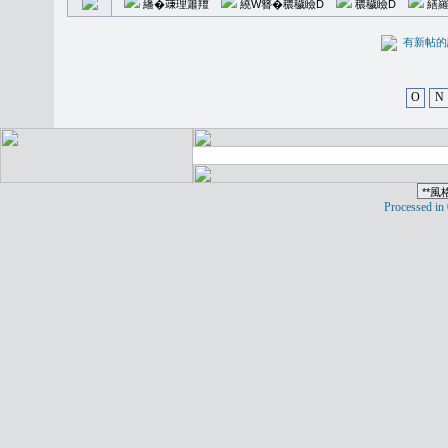
繙�𥪕理簫羶
繞W簪�穠穢瞼D
穠穢瞼D
繕羅
有新
O
N
Processed in