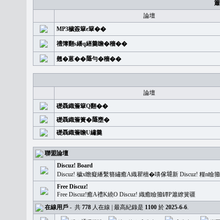
簫
論壇
MP3穢簽簞e簞��
禮簿翻s繙q繕羹瞻�穡��
翹�蒽��𦻕勻�穡��
論壇
礎聶織簷簞Q翻��
礎聶織簷簣�𦻕壅�
礎聶織簷瞻U繡羹
聯盟論壇
Discuz! Board
Discuz! 穢x瞻癡繙繫簪繡癒A織瞿穡�嚊傢𡐿新 Discuz!
Free Discuz!
Free Discuz!癒A禮K繞O Discuz! 織癒瞼籀罈P簫繚簧疆
在線用戶
-
共
778
人在線 | 最高紀錄是
1100
於
2025-6-6
.