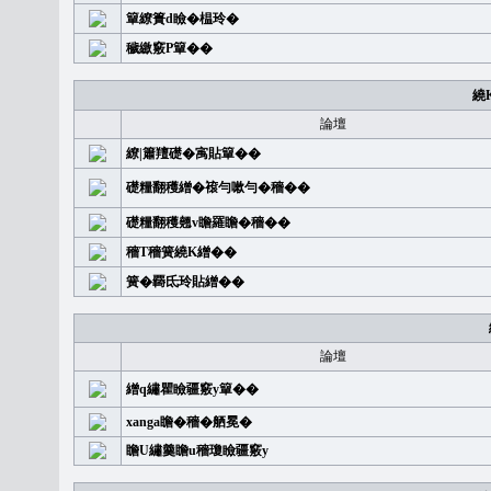
簞繚簣d瞼�榅玲�
穢繳竅P簞��
繞
論壇
繚|簫羶礎�㝢貼簞��
礎糧翻穫繒�䙛勻嗽勻�穡��
礎糧翻穫翹v瞻羅瞻�穡��
穡T穡簧繞K繒��
簧�覉氐玲貼繒��
論壇
繒q繡瞿瞼疆竅y簞��
xanga瞻�穡�舾冕�
瞻U繡羹瞻u穡瓊瞼疆竅y