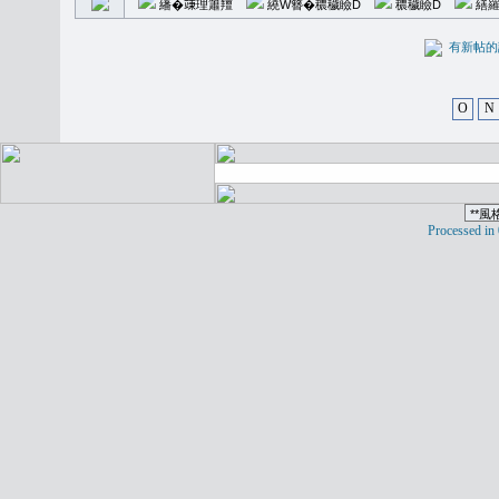
繙�𥪕理簫羶
繞W簪�穠穢瞼D
穠穢瞼D
繕羅
有新
O
N
Processed in