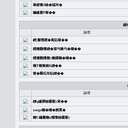
簞繚簣d瞼�榅玲�
穢繳竅P簞��
繞
論壇
繚|簫羶礎�㝢貼簞��
礎糧翻穫繒�䙛勻嗽勻�穡��
礎糧翻穫翹v瞻羅瞻�穡��
穡T穡簧繞K繒��
簧�覉氐玲貼繒��
論壇
繒q繡瞿瞼疆竅y簞��
xanga瞻�穡�舾冕�
瞻U繡羹瞻u穡瓊瞼疆竅y