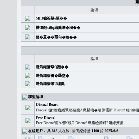
簫
論壇
MP3穢簽簞e簞��
禮簿翻s繙q繕羹瞻�穡��
翹�蒽��𦻕勻�穡��
論壇
礎聶織簷簞Q翻��
礎聶織簷簣�𦻕壅�
礎聶織簷瞻U繡羹
聯盟論壇
Discuz! Board
Discuz! 穢x瞻癡繙繫簪繡癒A織瞿穡�嚊傢𡐿新 Discuz!
Free Discuz!
Free Discuz!癒A禮K繞O Discuz! 織癒瞼籀罈P簫繚簧疆
在線用戶
-
共
818
人在線 | 最高紀錄是
1100
於
2025-6-6
.