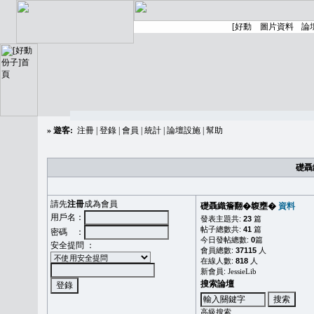
»
遊客:
注冊
|
登錄
|
會員
|
統計
|
論壇設施
|
幫助
礎聶
請先
注冊
成為會員
礎聶織簷翻�䪖壅�
資料
用戶名：
發表主題共:
23
篇
帖子總數共:
41
篇
密碼 ：
今日發帖總數:
0
篇
安全提問 ：
會員總數:
37115
人
在線人數:
818
人
新會員:
JessieLib
搜索論壇
高級搜索