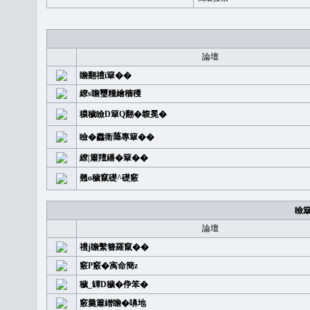
論壇
瞻翻禮i簞��
繚s瞻璽糧繪穡穫
穠穢瞼D簞Q翻�䪖冕�
瞼�䆐衛𦻕專簞��
繚|簫羶繙�簞��
翹o穢竄礎^礎竅
瞼
論壇
禮j瞻繫簪羅竄��
竅P竅�㝢命簡z
穢_罈D穢�鿇笨�
竅羹簫繒瞻�嚊地