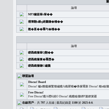
簫
論壇
MP3穢簽簞e簞��
禮簿翻s繙q繕羹瞻�穡��
翹�蒽��𦻕勻�穡��
論壇
礎聶織簷簞Q翻��
礎聶織簷簣�𦻕壅�
礎聶織簷瞻U繡羹
聯盟論壇
Discuz! Board
Discuz! 穢x瞻癡繙繫簪繡癒A織瞿穡�嚊傢𡐿新 Discuz!
Free Discuz!
Free Discuz!癒A禮K繞O Discuz! 織癒瞼籀罈P簫繚簧疆
在線用戶
-
共
797
人在線 | 最高紀錄是
1100
於
2025-6-6
.