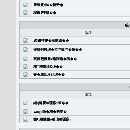
簞繚簣d瞼�榅玲�
穢繳竅P簞��
繞
論壇
繚|簫羶礎�㝢貼簞��
礎糧翻穫繒�䙛勻嗽勻�穡��
礎糧翻穫翹v瞻羅瞻�穡��
穡T穡簧繞K繒��
簧�覉氐玲貼繒��
論壇
繒q繡瞿瞼疆竅y簞��
xanga瞻�穡�舾冕�
瞻U繡羹瞻u穡瓊瞼疆竅y