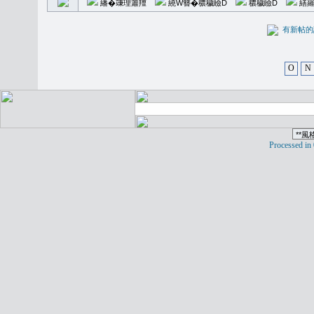
繙�𥪕理簫羶
繞W簪�穠穢瞼D
穠穢瞼D
繕羅
有新
O
N
Processed in