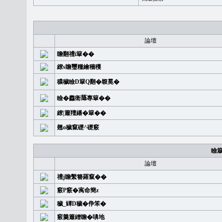
論壇
瞻翻禮i簞��
繚s瞻璽糧繪穡穫
穠穢瞼D簞Q翻�䪖冕�
瞼�䆐衛𦻕專簞��
繚|簫羶繙�簞��
翹o穢竄礎^礎竅
瞼
論壇
禮j瞻繫簪羅竄��
竅P竅�㝢命簡z
穢_罈D穢�鿇笨�
竅羹簫繒瞻�嚊地