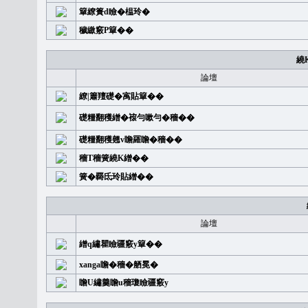
簞繚簣d瞼�榅玲�
穢繳竅P簞��
繞
論壇
繚|簫羶礎�㝢貼簞��
礎糧翻穫繒�䙛勻嗽勻�穡��
礎糧翻穫翹v瞻羅瞻�穡��
穡T穡簧繞K繒��
簧�覉氐玲貼繒��
論壇
繒q繡瞿瞼疆竅y簞��
xanga瞻�穡�舾冕�
瞻U繡羹瞻u穡瓊瞼疆竅y