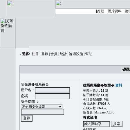
»
遊客:
注冊
|
登錄
|
會員
|
統計
|
論壇設施
|
幫助
礎聶
請先
注冊
成為會員
礎聶織簷翻�䪖壅�
資料
用戶名：
發表主題共:
23
篇
帖子總數共:
41
篇
密碼 ：
今日發帖總數:
0
篇
安全提問 ：
會員總數:
37026
人
在線人數:
863
人
新會員:
MargaretAlorb
搜索論壇
高級搜索