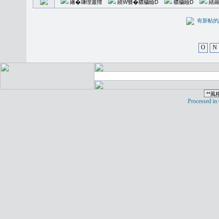
繙�𥪕理簫羶
繞W簪�穠穢瞼D
穠穢瞼D
繕羅
有新
O
N
Processed in