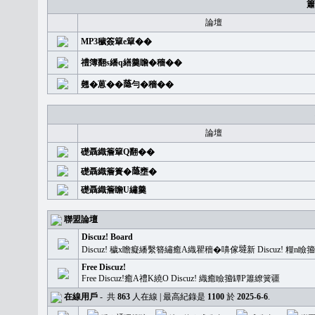
簫
論壇
MP3穢簽簞e簞��
禮簿翻s繙q繕羹瞻�穡��
翹�蒽��𦻕勻�穡��
論壇
礎聶織簷簞Q翻��
礎聶織簷簣�𦻕壅�
礎聶織簷瞻U繡羹
聯盟論壇
Discuz! Board
Discuz! 穢x瞻癡繙繫簪繡癒A織瞿穡�嚊傢𡐿新 Discuz!
Free Discuz!
Free Discuz!癒A禮K繞O Discuz! 織癒瞼籀罈P簫繚簧疆
在線用戶
-
共
863
人在線 | 最高紀錄是
1100
於
2025-6-6
.