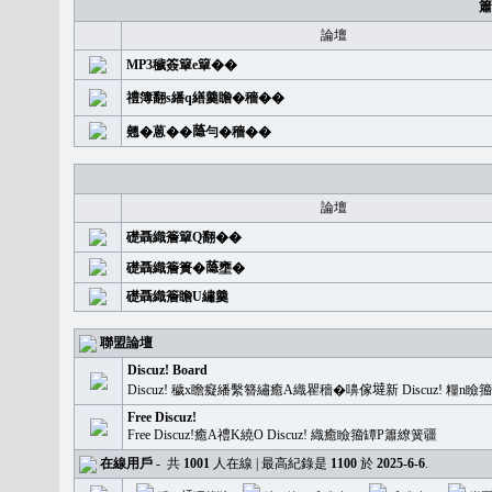
簫
論壇
MP3穢簽簞e簞��
禮簿翻s繙q繕羹瞻�穡��
翹�蒽��𦻕勻�穡��
論壇
礎聶織簷簞Q翻��
礎聶織簷簣�𦻕壅�
礎聶織簷瞻U繡羹
聯盟論壇
Discuz! Board
Discuz! 穢x瞻癡繙繫簪繡癒A織瞿穡�嚊傢𡐿新 Discuz!
Free Discuz!
Free Discuz!癒A禮K繞O Discuz! 織癒瞼籀罈P簫繚簧疆
在線用戶
-
共
1001
人在線 | 最高紀錄是
1100
於
2025-6-6
.