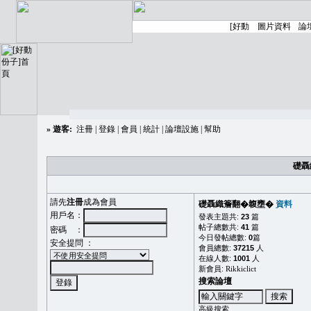
»
遊客:
注冊
|
登錄
|
會員
|
統計
|
論壇設施
|
幫助
礎聶
請先
注冊
成為會員
礎聶織簷翻�䪖壅�
資料
用戶名：
發表主題共:
23
篇
帖子總數共:
41
篇
密碼 ：
今日發帖總數:
0
篇
安全提問 ：
會員總數:
37215
人
在線人數:
1001
人
新會員:
Rikkiclict
搜索論壇
高級搜索