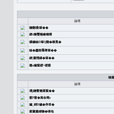
論壇
瞻翻禮i簞��
繚s瞻璽糧繪穡穫
穠穢瞼D簞Q翻�䪖冕�
瞼�䆐衛𦻕專簞��
繚|簫羶繙�簞��
翹o穢竄礎^礎竅
瞼
論壇
禮j瞻繫簪羅竄��
竅P竅�㝢命簡z
穢_罈D穢�鿇笨�
竅羹簫繒瞻�嚊地