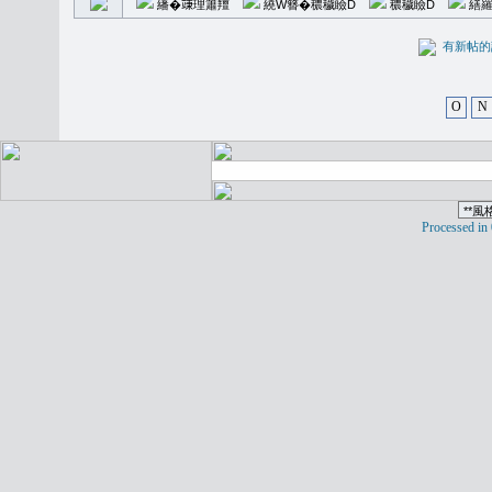
繙�𥪕理簫羶
繞W簪�穠穢瞼D
穠穢瞼D
繕羅
有新
O
N
Processed in