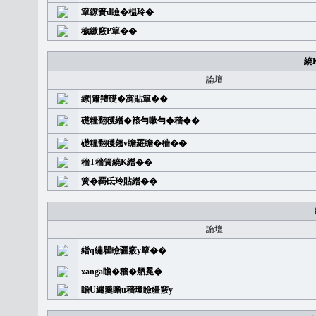
簞繚簣d瞼�榅玲�
穢繳竅P簞��
繞
論壇
繚|簫羶礎�㝢貼簞��
礎糧翻穫繒�䙛勻嗽勻�穡��
礎糧翻穫翹v瞻羅瞻�穡��
穡T穡簧繞K繒��
簧�覉氐玲貼繒��
論壇
繒q繡瞿瞼疆竅y簞��
xanga瞻�穡�舾冕�
瞻U繡羹瞻u穡瓊瞼疆竅y