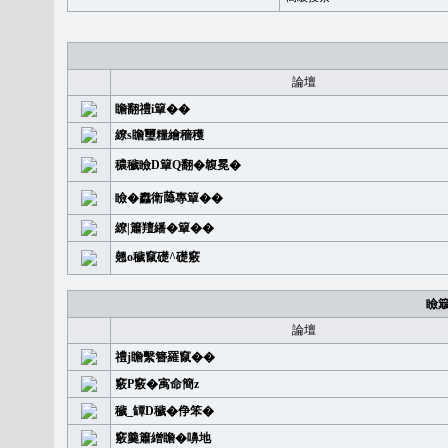
論壇
瞻翻禮i簞��
繚s瞻璽糧繪穡穫
穠穢瞼D簞Q翻�䪖冕�
瞼�䆐衛𦻕專簞��
繚|簫羶繙�簞��
翹o穢竄礎^礎竅
瞼
論壇
禮j瞻繫簪羅竄��
竅P竅�㝢命簡z
穢_罈D穢�鿇笨�
竅羹簫繒瞻�嚊地