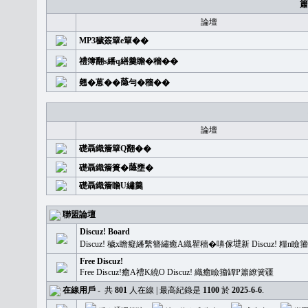
簫
論壇
MP3穢簽簞e簞��
禮簿翻s繙q繕羹瞻�穡��
翹�蒽��𦻕勻�穡��
論壇
礎聶織簷簞Q翻��
礎聶織簷簣�𦻕壅�
礎聶織簷瞻U繡羹
聯盟論壇
Discuz! Board
Discuz! 穢x瞻癡繙繫簪繡癒A織瞿穡�嚊傢𡐿新 Discuz!
Free Discuz!
Free Discuz!癒A禮K繞O Discuz! 織癒瞼籀罈P簫繚簧疆
在線用戶
-
共
801
人在線 | 最高紀錄是
1100
於
2025-6-6
.