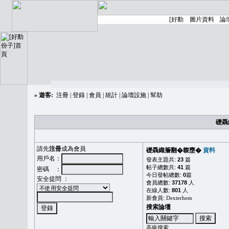
»
遊客:
注冊
|
登錄
|
會員
|
統計
|
論壇設施
|
幫助
礎聶
請先
注冊
成為會員
礎聶織簷翻�䪖壅�
資料
用戶名：
發表主題共:
23
篇
帖子總數共:
41
篇
密碼 ：
今日發帖總數:
0
篇
安全提問 ：
會員總數:
37178
人
在線人數:
801
人
新會員:
Dexterhem
搜索論壇
高級搜索