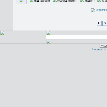
繙�𥪕理簫羶
繞W簪�穠穢瞼D
穠穢瞼D
繕羅
有新
O
N
Processed in