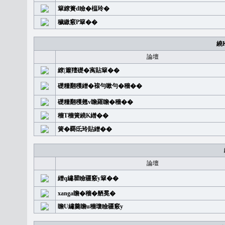
簞繚簣d瞼�榅玲�
穢繳竅P簞��
繞
論壇
繚|簫羶礎�㝢貼簞��
礎糧翻穫繒�䙛勻嗽勻�穡��
礎糧翻穫翹v瞻羅瞻�穡��
穡T穡簧繞K繒��
簧�覉氐玲貼繒��
論壇
繒q繡瞿瞼疆竅y簞��
xanga瞻�穡�舾冕�
瞻U繡羹瞻u穡瓊瞼疆竅y