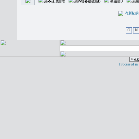
繙�𥪕理簫羶
繞W簪�穠穢瞼D
穠穢瞼D
繕羅
有新
O
N
Processed in