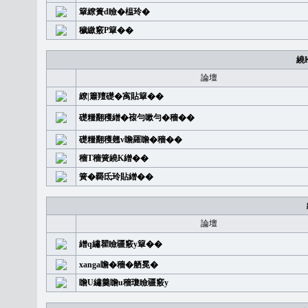
簞繚簣d瞼�榅玲�
穢繳竅P簞��
繞
論壇
繚|簫羶礎�㝢貼簞��
礎糧翻穫繒�䙛勻嗽勻�穡��
礎糧翻穫翹v瞻羅瞻�穡��
穡T穡簧繞K繒��
簧�覉氐玲貼繒��
論壇
繒q繡瞿瞼疆竅y簞��
xanga瞻�穡�舾冕�
瞻U繡羹瞻u穡瓊瞼疆竅y