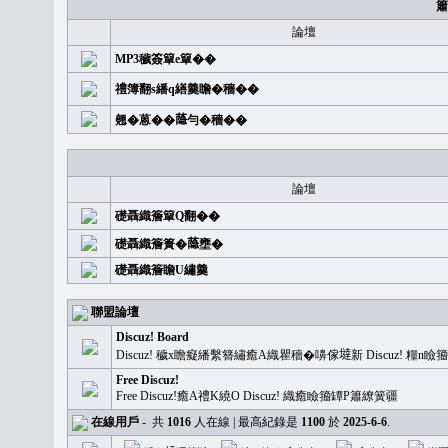
簫
論壇
MP3穢簽簞e簞��
禮簿翻s繙q繕羹瞻�穡��
翹�蒽��𦻕勻�穡��
論壇
礎聶織簷簞Q翻��
礎聶織簷簣�𦻕壅�
礎聶織簷瞻U繡羹
聯盟論壇
Discuz! Board
Discuz! 穢x瞻癡繙繫簪繡癒A織瞿穡�嚊傢𡐿新 Discuz!
Free Discuz!
Free Discuz!癒A禮K繞O Discuz! 織癒瞼籀罈P簫繚簧疆
在線用戶
-
共
1016
人在線 | 最高紀錄是
1100
於
2025-6-6
.