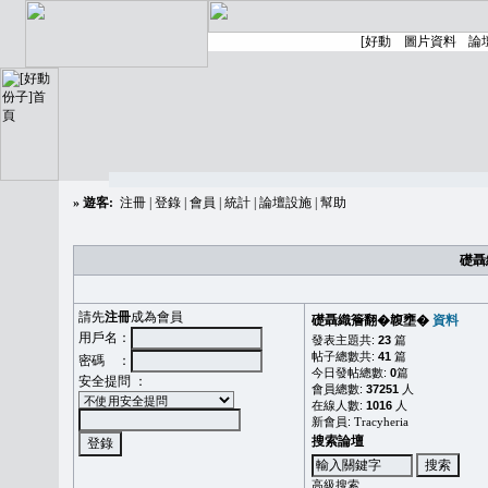
»
遊客:
注冊
|
登錄
|
會員
|
統計
|
論壇設施
|
幫助
礎聶
請先
注冊
成為會員
礎聶織簷翻�䪖壅�
資料
用戶名：
發表主題共:
23
篇
帖子總數共:
41
篇
密碼 ：
今日發帖總數:
0
篇
安全提問 ：
會員總數:
37251
人
在線人數:
1016
人
新會員:
Tracyheria
搜索論壇
高級搜索