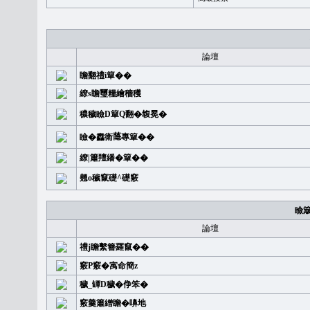
論壇
瞻翻禮i簞��
繚s瞻璽糧繪穡穫
穠穢瞼D簞Q翻�䪖冕�
瞼�䆐衛𦻕專簞��
繚|簫羶繙�簞��
翹o穢竄礎^礎竅
瞼
論壇
禮j瞻繫簪羅竄��
竅P竅�㝢命簡z
穢_罈D穢�鿇笨�
竅羹簫繒瞻�嚊地