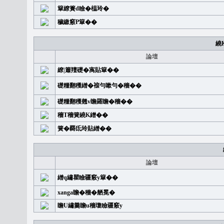
簞繚簣d瞼�榅玲�
穢繳竅P簞��
繞
論壇
繚|簫羶礎�㝢貼簞��
礎糧翻穫繒�䙛勻嗽勻�穡��
礎糧翻穫翹v瞻羅瞻�穡��
穡T穡簧繞K繒��
簧�覉氐玲貼繒��
論壇
繒q繡瞿瞼疆竅y簞��
xanga瞻�穡�舾冕�
瞻U繡羹瞻u穡瓊瞼疆竅y