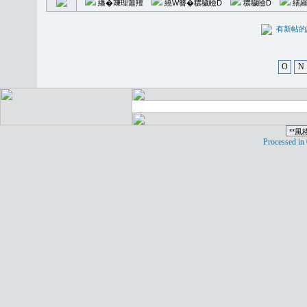
繙�𥪕理簫羶
繞W簪�穠穢瞼D
穠穢瞼D
繕羅
有新
O
N
Processed in