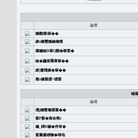
論壇
瞻翻禮i簞��
繚s瞻璽糧繪穡穫
穠穢瞼D簞Q翻�䪖冕�
瞼�䆐衛𦻕專簞��
繚|簫羶繙�簞��
翹o穢竄礎^礎竅
瞼
論壇
禮j瞻繫簪羅竄��
竅P竅�㝢命簡z
穢_罈D穢�鿇笨�
竅羹簫繒瞻�嚊地