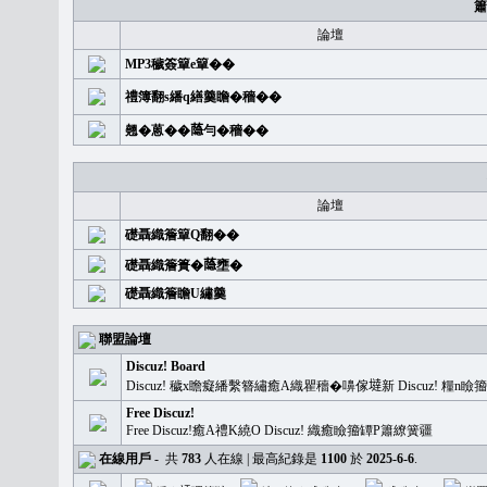
簫
論壇
MP3穢簽簞e簞��
禮簿翻s繙q繕羹瞻�穡��
翹�蒽��𦻕勻�穡��
論壇
礎聶織簷簞Q翻��
礎聶織簷簣�𦻕壅�
礎聶織簷瞻U繡羹
聯盟論壇
Discuz! Board
Discuz! 穢x瞻癡繙繫簪繡癒A織瞿穡�嚊傢𡐿新 Discuz!
Free Discuz!
Free Discuz!癒A禮K繞O Discuz! 織癒瞼籀罈P簫繚簧疆
在線用戶
-
共
783
人在線 | 最高紀錄是
1100
於
2025-6-6
.