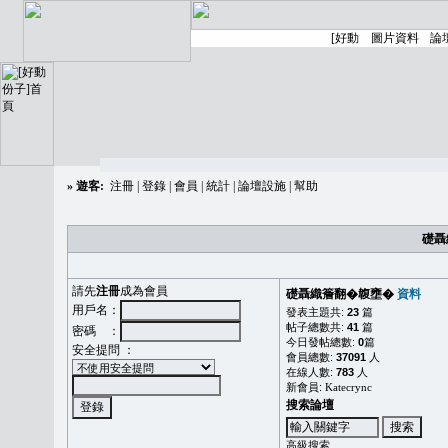
»
遊客:
注冊
|
登錄
|
會員
|
統計
|
論壇設施
|
幫助
礎聶
請先
注冊
成為會員
礎聶織簷翻�䪖壅�
資料
用戶名：
發表主題共:
23
篇
帖子總數共:
41
篇
密碼 ：
今日發帖總數:
0
篇
安全提問 ：
會員總數:
37091
人
在線人數:
783
人
新會員:
Katecrync
搜索論壇
高級搜索