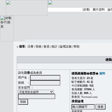
»
遊客:
注冊
|
登錄
|
會員
|
統計
|
論壇設施
|
幫助
礎聶
請先
注冊
成為會員
礎聶織簷翻�䪖壅�
資料
用戶名：
發表主題共:
23
篇
帖子總數共:
41
篇
密碼 ：
今日發帖總數:
0
篇
安全提問 ：
會員總數:
37084
人
在線人數:
805
人
新會員:
NormanLoasy
搜索論壇
高級搜索