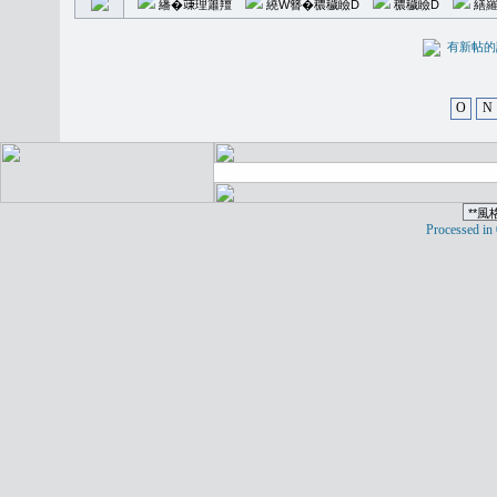
繙�𥪕理簫羶
繞W簪�穠穢瞼D
穠穢瞼D
繕羅
有新
O
N
Processed in