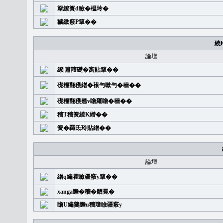
簞繚簣d瞼�榅玲�
穢繳竅P簞��
繞
論壇
繚|簫羶礎�㝢貼簞��
礎糧翻穫繒�䙛勻嗽勻�穡��
礎糧翻穫翹v瞻羅瞻�穡��
穡T穡簧繞K繒��
簧�覉氐玲貼繒��
論壇
繒q繡瞿瞼疆竅y簞��
xanga瞻�穡�舾冕�
瞻U繡羹瞻u穡瓊瞼疆竅y