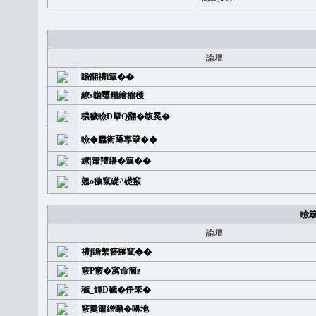
論壇
瞻翻禮i簞��
繚s瞻璽糧繪穡穫
穠穢瞼D簞Q翻�䪖冕�
瞼�䆐衛𦻕專簞��
繚|簫羶繙�簞��
翹o穢竄礎^礎竅
瞼
論壇
禮j瞻繫簪羅竄��
竅P竅�㝢命簡z
穢_罈D穢�鿇笨�
竅羹簫繒瞻�嚊地