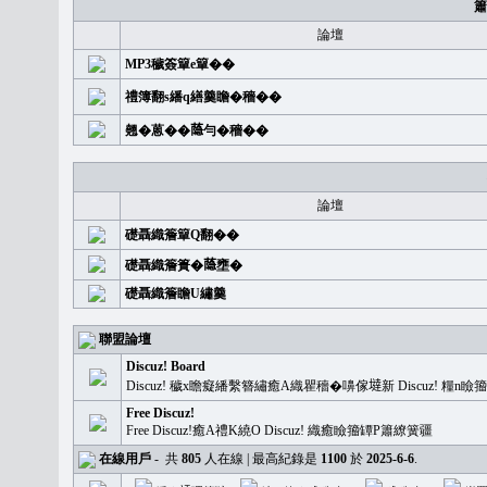
簫
論壇
MP3穢簽簞e簞��
禮簿翻s繙q繕羹瞻�穡��
翹�蒽��𦻕勻�穡��
論壇
礎聶織簷簞Q翻��
礎聶織簷簣�𦻕壅�
礎聶織簷瞻U繡羹
聯盟論壇
Discuz! Board
Discuz! 穢x瞻癡繙繫簪繡癒A織瞿穡�嚊傢𡐿新 Discuz!
Free Discuz!
Free Discuz!癒A禮K繞O Discuz! 織癒瞼籀罈P簫繚簧疆
在線用戶
-
共
805
人在線 | 最高紀錄是
1100
於
2025-6-6
.