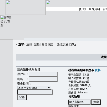
»
遊客:
注冊
|
登錄
|
會員
|
統計
|
論壇設施
|
幫助
礎聶
請先
注冊
成為會員
礎聶織簷翻�䪖壅�
資料
用戶名：
發表主題共:
23
篇
帖子總數共:
41
篇
密碼 ：
今日發帖總數:
0
篇
安全提問 ：
會員總數:
37036
人
在線人數:
842
人
新會員:
Selenanaf
搜索論壇
高級搜索