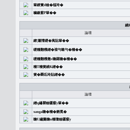
簞繚簣d瞼�榅玲�
穢繳竅P簞��
繞
論壇
繚|簫羶礎�㝢貼簞��
礎糧翻穫繒�䙛勻嗽勻�穡��
礎糧翻穫翹v瞻羅瞻�穡��
穡T穡簧繞K繒��
簧�覉氐玲貼繒��
論壇
繒q繡瞿瞼疆竅y簞��
xanga瞻�穡�舾冕�
瞻U繡羹瞻u穡瓊瞼疆竅y