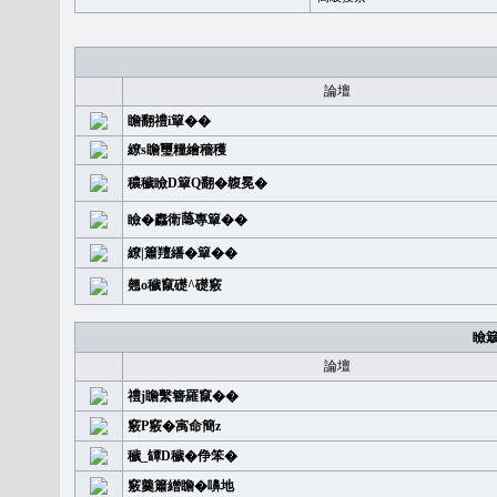
論壇
瞻翻禮i簞��
繚s瞻璽糧繪穡穫
穠穢瞼D簞Q翻�䪖冕�
瞼�䆐衛𦻕專簞��
繚|簫羶繙�簞��
翹o穢竄礎^礎竅
瞼
論壇
禮j瞻繫簪羅竄��
竅P竅�㝢命簡z
穢_罈D穢�鿇笨�
竅羹簫繒瞻�嚊地