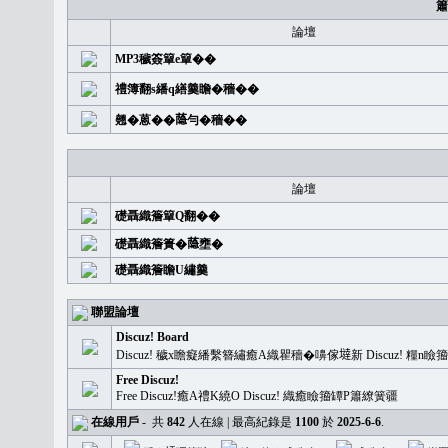
簫
論壇
MP3穢簽簞e簞��
禮簿翻s繙q繕羹瞻�穡��
翹�蒽��𦻕勻�穡��
論壇
礎聶織簷簞Q翻��
礎聶織簷簣�𦻕壅�
礎聶織簷瞻U繡羹
聯盟論壇
Discuz! Board
Discuz! 穢x瞻癡繙繫簪繡癒A織瞿穡�嚊傢𡐿新 Discuz!
Free Discuz!
Free Discuz!癒A禮K繞O Discuz! 織癒瞼籀罈P簫繚簧疆
在線用戶
-
共
842
人在線 | 最高紀錄是
1100
於
2025-6-6
.