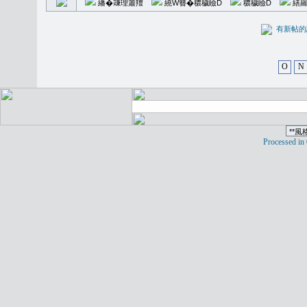
繙�𥪕理簫羶
繞W簪�穠穢瞼D
穠穢瞼D
繕羅
有新
O
N
Processed in